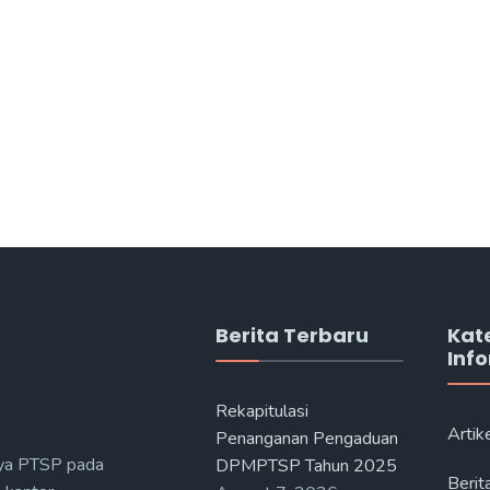
Berita Terbaru
Kat
Inf
Rekapitulasi
Artik
Penanganan Pengaduan
ya PTSP pada
DPMPTSP Tahun 2025
Berit