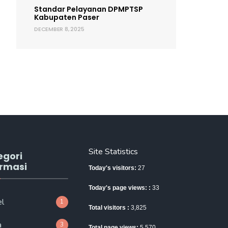
Standar Pelayanan DPMPTSP
Kabupaten Paser
DECEMBER 8, 2025
Site Statistics
egori
ormasi
Today's visitors:
27
Today's page views: :
33
el
1
Total visitors :
3,825
a
3
Total page views:
5,570