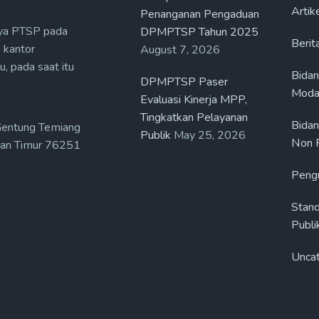
Artik
Penanganan Pengaduan
ya PTSP pada
DPMPTSP Tahun 2025
Berit
 kantor
August 7, 2026
, pada saat itu
Bida
DPMPTSP Paser
Moda
Evaluasi Kinerja MPP,
Tingkatkan Pelayanan
Bidan
Gentung Temiang
Publik
May 25, 2026
Non P
ntan Timur 76251
Peng
Stand
Publi
Unca