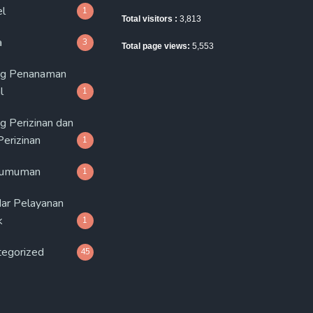
el
1
Total visitors :
3,813
a
3
Total page views:
5,553
ng Penanaman
l
1
g Perizinan dan
erizinan
1
umuman
1
ar Pelayanan
k
1
tegorized
45